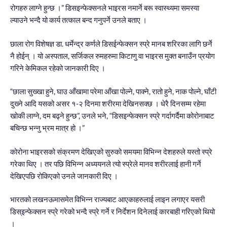
रोगहरु लाग्‍ने हुन्छ ।” डिसइन्फेक्सनले भाइरस नमार्ने बरू स्वास्थ्यमा समस्या
ल्याउने भन्दै यो कार्य तत्काल बन्द गनुपर्ने उनले बताए ।
छाला रोग विशेषज्ञ डा. धर्मेन्द्र कर्णले डिसईन्फेक्सन स्प्रे मानब शरिरका लागि छर्ने
नै होईन् । यो अस्पताल, सर्जिकल रुमहरुमा किटाणु वा भाइरस मुक्त बनाउँन प्रयोग
गरिने केमिकल रहेको जानकारी दिए ।
“छाला सुख्खा हुने, घाउ आँखामा परेमा आँखा पोल्ने, पाक्ने, रातो हुने, नाक पोल्ने, घाँटी
दुख्‍ने आदि यसको असर १-२ दिनमा शरीरमा देखिनसक्छ । धेरै दिनसम्म रहेमा
खोकी लाग्‍ने, दम बढ्ने हुन्छ”, उनले भने, “डिसइन्फेक्सन स्प्रे गर्दागर्दैमा कोरोनाबाट
बचिन्छ भन्‍नु भ्रम मात्र हो ।”
कोरोना भाइरसको संक्रमण देखिएको सुरुको समयमा विभिन्‍न देशहरुले यस्तो स्प्रे
गरेका थिए । तर पछि विभिन्‍न अध्ययनले त्यो स्प्रेले मानव शरीरलाई हानी गर्ने
देखिएपछि रोकिएको उनले जानकारी दिए ।
भारतको लखनऊमासमेत विभिन्‍न राज्यबाट आएकाहरुलाई लाइन लगाएर यसरी
डिस्इन्फेक्सन स्प्रे गरेको भन्दै स्प्रे गर्ने र निर्देशन दिनेलाई कारबाही गरिएको थियो
।