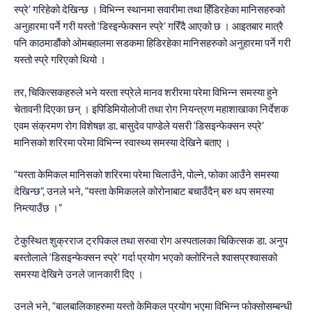
स्प्रे’ गरिहेको देखिन्छ । विभिन्‍न स्थानमा सवारीमा तथा हिँडिरहेका मानिसहरुको
अनुहारमा पर्ने गरी यस्तो ‘डिस्‍इन्फेक्सन स्प्रे’ गरिँदै आएको छ । आइतबार मात्रै
पनि काठमाडौंको ओमबहालमा सडकमा हिडिरहेका मानिसहरुको अनुहारमा पर्ने गरी
यस्तो स्प्रे गरिएको थियो ।
तर, चिकित्सकहरुले भने यस्ता स्प्रेले मानव शरीरमा परेमा विभिन्‍न समस्या हुने
चेतावनी दिएका छन् । इपिडिमियोलोजी तथा रोग नियन्त्रण महाशाखाका निर्देशक
एवम संक्रमण रोग विशेषज्ञ डा. बासुदेव पाण्डेले यसरी ‘डिसइन्फेक्सन स्प्रे’
मानिसको शरिरमा परेमा विभिन्‍न स्वास्थ्य समस्या देखिने बताए ।
“यस्ता केमिकल मानिसको शरिरमा परेमा चिलाउँने, पोल्ने, फोका आउँने समस्या
देखिन्छ”, उनले भने, “यस्ता केमिकलले कोरोनाबाट बचाउँदैन् बरु थप समस्या
निम्त्याउँछ ।”
टेकुस्थित शुक्रराज ट्रपिकल तथा सरुवा रोग अस्पतालका चिकित्सक डा. अनुप
बस्तोलाले ‘डिसइन्फेक्सन स्प्रे’ गर्दा प्रयोग भएको क्लोरिनले श्‍वासप्रश्‍वासको
समस्या देखिने उनले जानकारी दिए ।
उनले भने, “बालबालिकाहरुमा यस्तो केमिकल प्रयोग भएमा विभिन्‍न फोक्सोसम्बन्धी