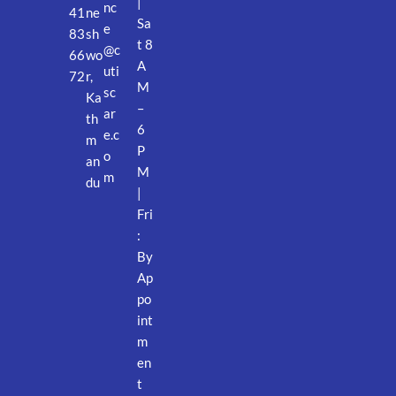
|
nc
41
ne
Sa
e
83
sh
t 8
@c
66
wo
A
uti
72
r,
M
sc
Ka
–
ar
th
6
e.c
m
P
o
an
M
m
du
|
Fri
:
By
Ap
po
int
m
en
t