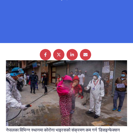
नेपालका विभिन्‍न स्थानमा कोरोना भाइरसको संक्रमण कम गर्न ‘डिसइन्फेक्सन